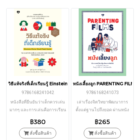
วิธีแท้จริงที่เด็กเรียนรู้ Einstein Never Used Flash Cards/ ดร.แคธ
หนังเลี้ยงลูก PARENTING FILMS 
9786168241042
9786168241073
หนังสือที่ยืนยันว่าเด็กควรเล่น
เล่าเรื่องจิตวิทยาพัฒนาการ
มากๆ และการเล่นคือการเรียน
ตั้งแต่ฐานไปถึงยอด ผ่านหนัง
รู้
หลายเรื่อง
฿380
฿265
สั่งซื้อสินค้า
สั่งซื้อสินค้า