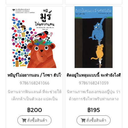
หมีมูร์ไม่อยากนอน / ไกซา ฮัปโปเน็น เรื่อง / อันเน วาสโก ภาพ / Go
ติดอยู่ในหลุมแบบนี้ จะทำยังไงดีนะ 
9786168241066
9786168241059
นิทานจากฟินแลนด์ ที่จะช่วยให้
นิทานภาพเรื่องเอกของญี่ปุ่น ว่า
เด็กกล้าเป็นตัวเอง แปลเป็น
ด้วยการชิงไหวพริบท่ามกลาง
ภาษาต่างๆ มาแล้ว 15 ภาษาทั่ว
ความอยากเป็นมิตร
฿200
฿195
โลก
สั่งซื้อสินค้า
สั่งซื้อสินค้า