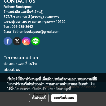
CONTACT US
Fathom Bookspace
ร้านหนังสือ และพื้นที่เรียนรู้
572/3 ซอยสาทร 3 (สวนพลู) ถนนสาทร
แขวงทุ่งมหาเมฆ เขตสาทร กรุงเทพฯ 10120
โทร : 096-935-3642
อีเมล : fathombookspace@gmail.com
Termscondition
ข้อตกลงและเงื่อนไข
about us
เว็บไซต์นี้มีการใช้งานคุกกี้ เพื่อเพิ่มประสิทธิภาพและประสบการณ์ที่ดี
ในการใช้งานเว็บไซต์ของท่าน ท่านสามารถอ่านรายละเอียดเพิ่มเติม
© Copyright 2015 All Rights Reserved. Fathom Bookspace
ได้ที่
นโยบายความเป็นส่วนตัว
และ
นโยบายคุกกี้
Powered by
MakeWebEasy.com
ตั้งค่าคุกกี้
ยอมรับทั้งหมด