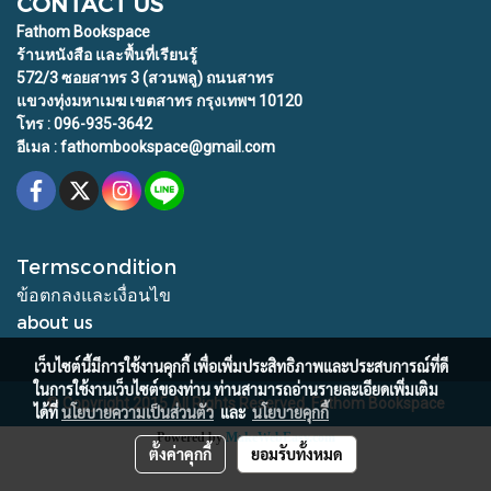
CONTACT US
Fathom Bookspace
ร้านหนังสือ และพื้นที่เรียนรู้
572/3 ซอยสาทร 3 (สวนพลู) ถนนสาทร
แขวงทุ่งมหาเมฆ เขตสาทร กรุงเทพฯ 10120
โทร : 096-935-3642
อีเมล : fathombookspace@gmail.com
Termscondition
ข้อตกลงและเงื่อนไข
about us
เว็บไซต์นี้มีการใช้งานคุกกี้ เพื่อเพิ่มประสิทธิภาพและประสบการณ์ที่ดี
ในการใช้งานเว็บไซต์ของท่าน ท่านสามารถอ่านรายละเอียดเพิ่มเติม
© Copyright 2015 All Rights Reserved. Fathom Bookspace
ได้ที่
นโยบายความเป็นส่วนตัว
และ
นโยบายคุกกี้
Powered by
MakeWebEasy.com
ตั้งค่าคุกกี้
ยอมรับทั้งหมด