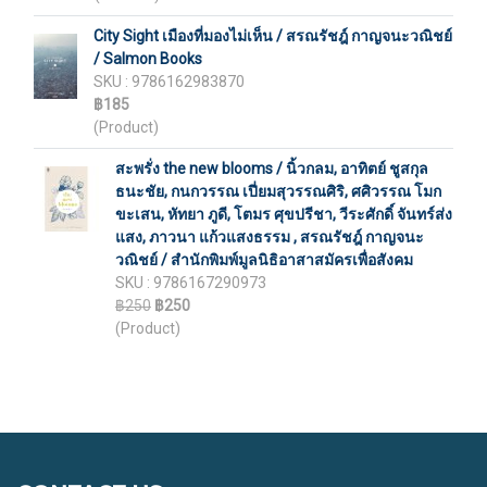
City Sight เมืองที่มองไม่เห็น / สรณรัชฎ์ กาญจนะวณิชย์
/ Salmon Books
SKU : 9786162983870
฿185
(Product)
สะพรั่ง the new blooms / นิ้วกลม, อาทิตย์ ชูสกุล
ธนะชัย, กนกวรรณ เปี่ยมสุวรรณศิริ, ศศิวรรณ โมก
ขะเสน, หัทยา ภูดี, โตมร ศุขปรีชา, วีระศักดิ์ จันทร์ส่ง
แสง, ภาวนา แก้วแสงธรรม , สรณรัชฎ์ กาญจนะ
วณิชย์ / สำนักพิมพ์มูลนิธิอาสาสมัครเพื่อสังคม
SKU : 9786167290973
฿250
฿250
(Product)