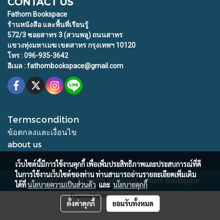
CONTACT US
Fathom Bookspace
ร้านหนังสือ และพื้นที่เรียนรู้
572/3 ซอยสาทร 3 (สวนพลู) ถนนสาทร
แขวงทุ่งมหาเมฆ เขตสาทร กรุงเทพฯ 10120
โทร : 096-935-3642
อีเมล : fathombookspace@gmail.com
Termscondition
ข้อตกลงและเงื่อนไข
about us
เว็บไซต์นี้มีการใช้งานคุกกี้ เพื่อเพิ่มประสิทธิภาพและประสบการณ์ที่ดี
ในการใช้งานเว็บไซต์ของท่าน ท่านสามารถอ่านรายละเอียดเพิ่มเติม
© Copyright 2015 All Rights Reserved. Fathom Bookspace
ได้ที่
นโยบายความเป็นส่วนตัว
และ
นโยบายคุกกี้
Powered by
MakeWebEasy.com
ตั้งค่าคุกกี้
ยอมรับทั้งหมด