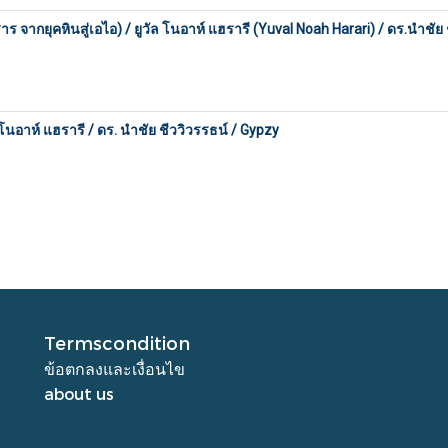
าร จากยุคหินสู่เอไอ) / ยูวัล โนอาห์ แฮรารี (Yuval Noah Harari) / ดร.นำชัย ชี
โนอาห์ แฮรารี / ดร. นำชัย ชีววิวรรธน์ / Gypzy
Termscondition
ข้อตกลงและเงื่อนไข
about us