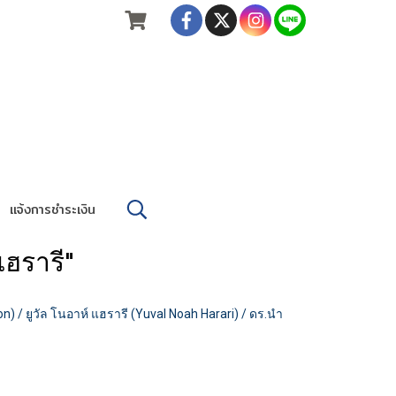
แจ้งการชำระเงิน
ฮรารี"
) / ยูวัล โนอาห์ แฮรารี (Yuval Noah Harari) / ดร.นำ