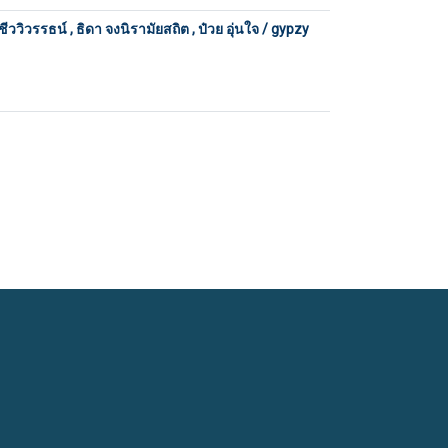
ววิวรรธน์ , ธิดา จงนิรามัยสถิต , ป๋วย อุ่นใจ / gypzy