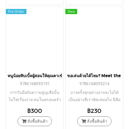
Pre-Order
New
หนูน้อยทิบเบิ้ลผู้สอนให้คุณตาเข้าใจเรื่องการจากลา TIBBLE A
ขอเล่นด้วยได้ไหม? Meet the Pe
9786168093191
9786168093214
การรับมือกับความสูญเสียนั้น
บางครั้งทุกอย่างอาจจะไม่ได้
ไม่ใช่เรื่องง่าย คนในครอบครัว
เป็นอย่างที่เราคิดเสมอไป นี่คือ
โดยเฉพาะเด็กๆ ก็สามารถช่วย
หนังสือภาพที่จะช่วยให้เด็กๆ
฿300
฿230
ผู้ใหญ่อย่างเราเยียวยาบาดแผล
เข้าใจการอยู่ร่วมกับผู้อื่นใน
ได้เช่นกัน
สั่งซื้อสินค้า
สั่งซื้อสินค้า
สังคม