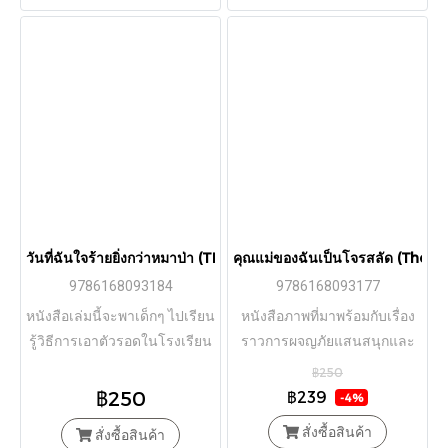
วันที่ฉันใจร้ายยิ่งกว่าหมาป่า (THE DAY I BACAME MEANER TH
คุณแม่ของฉันเป็นโจรสลัด (The 
9786168093184
9786168093177
หนังสือเล่มนี้จะพาเด็กๆ ไปเรียน
หนังสือภาพที่มาพร้อมกับเรื่อง
รู้วิธีการเอาตัวรอดในโรงเรียน
ราวการผจญภัยแสนสนุกและ
โดยที่เราอาจจะไม่ต้องทำตัว
ลายเส้นสีสันสดใส ที่จะช่วยให้
฿250
ใจร้ายเหมือนกับหมาป่าที่ชอบ
เด็กๆ เข้าใจเรื่องความหลาก
฿250
฿239
-4%
รังแกคนอื่นก็ได้
หลาย และทุกคนสามารถมี
สั่งซื้อสินค้า
สั่งซื้อสินค้า
ความสุขกับความ “แตกต่าง”