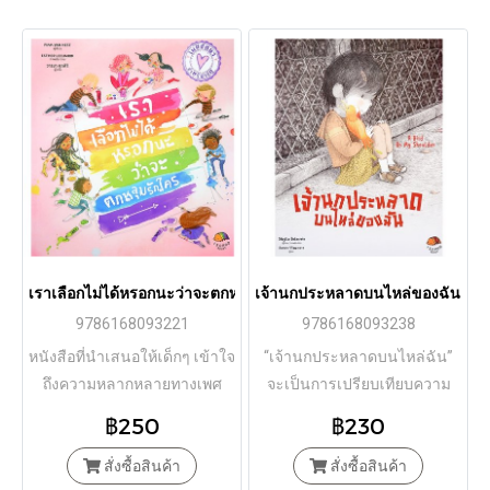
เราเลือกไม่ได้หรอกนะว่าจะตกหลุมรักใคร / Pimm van Hest / Esthe
เจ้านกประหลาดบนไหล่ของฉัน A B
9786168093221
9786168093238
หนังสือที่นำเสนอให้เด็กๆ เข้าใจ
“เจ้านกประหลาดบนไหล่ฉัน”
ถึงความหลากหลายทางเพศ
จะเป็นการเปรียบเทียบความ
สภาพ เป็นผลงานเขียนของ
รู้สึกของเด็กๆ เวลาที่ต้องเข้าไป
฿250
฿230
Pimm van Hest ผู้เขียนหนังสือ
อยู่ในสังคมใหม่ๆ
ภาพสำหรับเด็ก
สั่งซื้อสินค้า
สั่งซื้อสินค้า