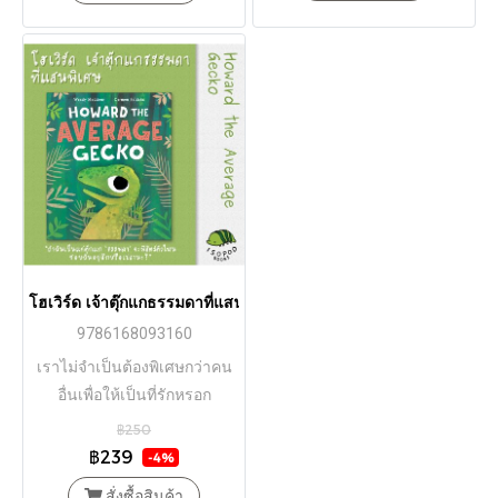
โฮเวิร์ด เจ้าตุ๊กแกธรรมดาที่แสนพิเศษ (Howard The Average G
9786168093160
เราไม่จำเป็นต้องพิเศษกว่าคน
อื่นเพื่อให้เป็นที่รักหรอก
฿250
฿239
-4%
สั่งซื้อสินค้า