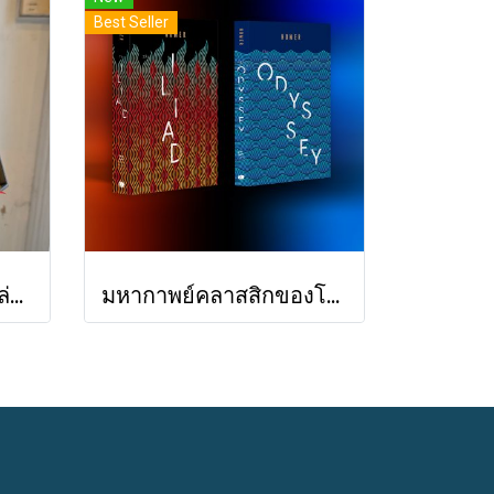
Best Seller
(Box set) (ปกแข็ง 2 เล่ม) มหากาพย์อิเลียดและโอดิสซี The Iliad & The Odyssey (ปกแข็ง 2 เล่ม) / โฮเมอร์ Homer / เวธัส, สุริยฉัตร / ทับหนังสือ
มหากาพย์คลาสสิกของโฮเมอร์ อีเลียด + โอดิสซีย์ 2 เล่ม Iliad & Odyssey / Homer / ต้นฉบับอังกฤษ: ซามูเอล บัตเลอร์/ผู้แปล ไอริสา ชั้นศิริ / ยิปซี Gypsy