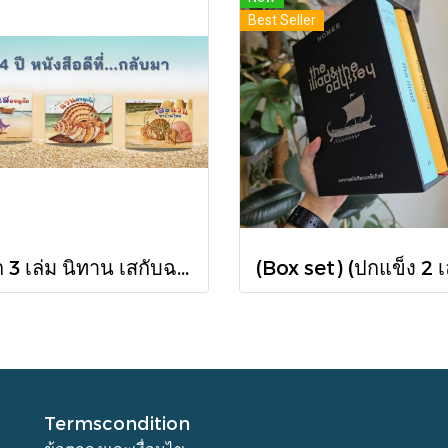
Best Seller
เซต 3 เล่ม นิทาน เสกับฉวนหาบ้านใหม่ + เสผจญภัย + ฉวนผจญภัย / ศรีสุรางค์ พูลทรัพย์ / ขวัญเจ้าเอย
Termscondition