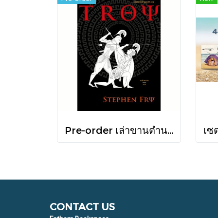
Pre-order เล่าขานตำนานสงครามกรุงทรอย Troy / Stephen Fry / อรสิริ พลเดช / สารคดี
CONTACT US