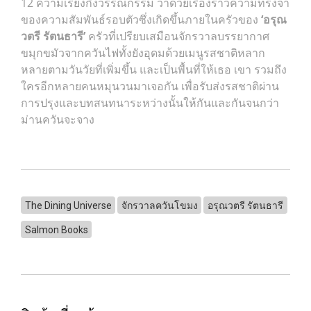
12 ความเรียงกึ่งวรรณกรรม ว่าด้วยเรื่องราวความทรงจำ
ของความสัมพันธ์รอบตัวซึ่งเกิดขึ้นภายในครัวของ
‘อรุณ
วตรี รัตนธารี’
ครัวที่เปรียบเสมือนจักรวาลบรรยากาศ
ขมุกขมัวจากควันไฟทั้งยังอุดมด้วยเมนูรสชาติหลาก
หลายตามวันวัยที่เพิ่มขึ้น และเป็นพื้นที่ให้เธอ เขา รวมถึง
ใครอีกหลายคนหมุนวนมาเจอกัน เพื่อรับส่งรสชาติผ่าน
การปรุงและบทสนทนาระหว่างนั้นให้กันและกันจนกว่า
ม่านควันจะจาง
The Dining Universe
จักรวาลควันโขมง
อรุณวตรี รัตนธารี
Salmon Books